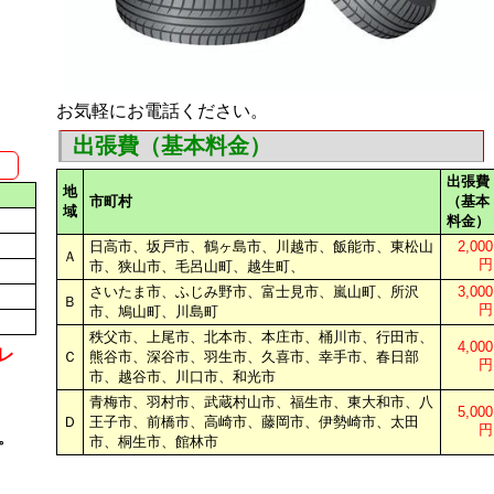
お気軽にお電話ください。
出張費（基本料金）
出張費
地
市町村
（基本
域
料金）
日高市、坂戸市、鶴ヶ島市、川越市、飯能市、東松山
2,000
Ａ
円
市、狭山市、毛呂山町、越生町、
さいたま市、ふじみ野市、富士見市、嵐山町、所沢
3,000
Ｂ
円
市、鳩山町、川島町
秩父市、上尾市、北本市、本庄市、桶川市、行田市、
4,000
レ
Ｃ
熊谷市、深谷市、羽生市、久喜市、幸手市、春日部
円
市、越谷市、川口市、和光市
青梅市、羽村市、武蔵村山市、福生市、東大和市、八
5,000
Ｄ
王子市、前橋市、高崎市、藤岡市、伊勢崎市、太田
円
。
市、桐生市、館林市