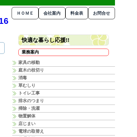
ＨＯＭＥ
会社案内
料金表
お問合せ
16
快適な暮らし応援!!
業務案内
家具の移動
庭木の枝切り
消毒
草むしり
トイレ工事
排水のつまり
掃除・洗濯
物置解体
店じまい
電球の取替え