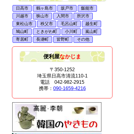
日高市
鶴ヶ島市
坂戸市
飯能市
川越市
狭山市
入間市
所沢市
東松山市
秩父市
毛呂山町
越生町
鳩山町
ときがわ町
小川町
嵐山町
寄居町
長瀞町
皆野町
その他
便利屋
なかじま
〒350-1252
埼玉県日高市清流110-1
電話 042-982-2915
携帯：
090-1659-4216