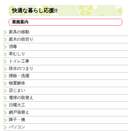
快適な暮らし応援!!
業務案内
家具の移動
庭木の枝切り
消毒
草むしり
トイレ工事
排水のつまり
掃除・洗濯
物置解体
店じまい
電球の取替え
日曜大工
網戸張替え
障子・襖
パソコン