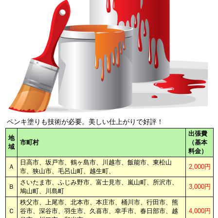
ペンキ塗りも技術が必要。美しい仕上がりで好評！
出張費
地
市町村
（基本
域
料金）
日高市、坂戸市、鶴ヶ島市、川越市、飯能市、東松山
Ａ
2,000円
市、狭山市、毛呂山町、越生町、
さいたま市、ふじみ野市、富士見市、嵐山町、所沢市、
Ｂ
3,000円
鳩山町、川島町
秩父市、上尾市、北本市、本庄市、桶川市、行田市、熊
Ｃ
谷市、深谷市、羽生市、久喜市、幸手市、春日部市、越
4,000円