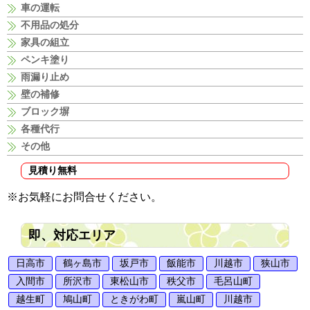
車の運転
不用品の処分
家具の組立
ペンキ塗り
雨漏り止め
壁の補修
ブロック塀
各種代行
その他
見積り無料
※お気軽にお問合せください。
即、対応エリア
日高市
鶴ヶ島市
坂戸市
飯能市
川越市
狭山市
入間市
所沢市
東松山市
秩父市
毛呂山町
越生町
鳩山町
ときがわ町
嵐山町
川越市