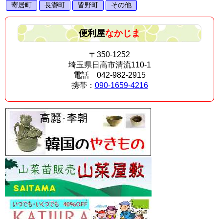
寄居町
長瀞町
皆野町
その他
便利屋
なかじま
〒350-1252
埼玉県日高市清流110-1
電話 042-982-2915
携帯：
090-1659-4216